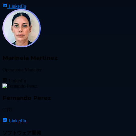
LinkedIn
Marinela Martinez
Operations Manager
LinkedIn
Fernando Perez
CTO
LinkedIn
ソフトウェア開発