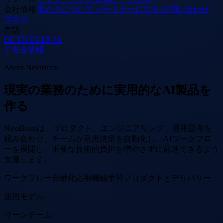
会社情報
私たちについて
パートナーになる
お問い合わせ
ブログ
言語
DE
EN
ES
FR
JA
デモを依頼
About NextBrain
現実の業務のために実用的なAI製品を
作る
NextBrainは、プロダクト、エンジニアリング、運用思考を
組み合わせ、チームが意思決定を自動化し、AIワークフロ
ーを展開し、不要な技術的負担を増やさずに前進できるよう
支援します。
ワークフロー自動化
応用機械学習
プロダクトとデリバリー
運用モデル
リーンチーム