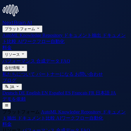
NextBrain
AI
プラットフォーム
AutoML
Knowledge Repository
ドキュメント抽出
ドキュメン
ト比較
AIワークフロー自動化
料金
リソース
パフォーマンス
合成データ
FAQ
会社情報
私たちについて
パートナーになる
お問い合わせ
ブログ
JA
Deutsch
DE
English
EN
Español
ES
Français
FR
日本語
JA
デモを依頼
プラットフォーム
AutoML
Knowledge Repository
ドキュメン
ト抽出
ドキュメント比較
AIワークフロー自動化
料金
リソース
パフォーマンス
合成データ
FAQ