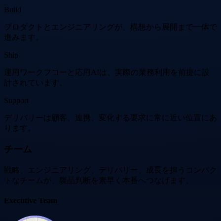
Build
プロダクトとエンジニアリングが、構想から展開まで一体で
進みます。
Ship
運用ワークフローと応用AIは、実際の業務利用を前提に設
計されています。
Support
デリバリーは顧客、連携、変化する要求に常に近い位置にあ
ります。
チーム
戦略、エンジニアリング、デリバリー、成長を担うコンパク
トなチームが、製品判断を素早く本番へつなげます。
Executive Team