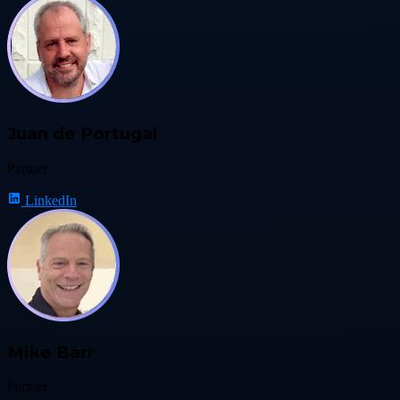
Juan de Portugal
Partner
LinkedIn
Mike Barr
Partner