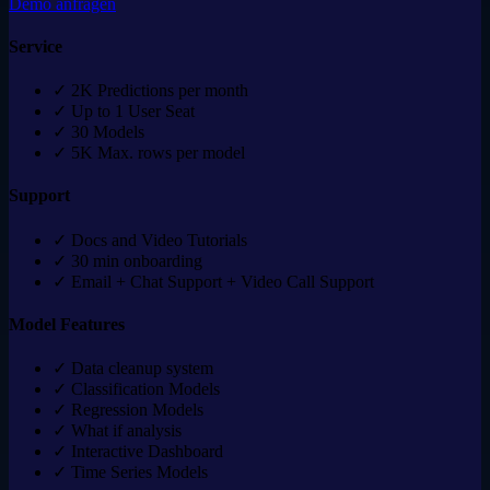
Demo anfragen
Service
✓
2K Predictions per month
✓
Up to 1 User Seat
✓
30 Models
✓
5K Max. rows per model
Support
✓
Docs and Video Tutorials
✓
30 min onboarding
✓
Email + Chat Support + Video Call Support
Model Features
✓
Data cleanup system
✓
Classification Models
✓
Regression Models
✓
What if analysis
✓
Interactive Dashboard
✓
Time Series Models