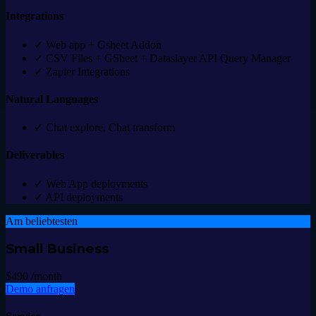
Integrations
✓
Web app + Gsheet Addon
✓
CSV Files + GSheet + Dataslayer API Query Manager
✓
Zapier Integrations
Natural Languages
✓
Chat explore, Chat transform
Deliverables
✓
Web App deployments
✓
API deployments
Am beliebtesten
Small Business
$490
/month
Demo anfragen