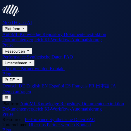
NextBrain
AI
Plattform
AutoML
Knowledge Repository
Dokumentenextraktion
Dokumentenvergleich
KI-Workflow-Automatisierung
Preise
Ressourcen
Performance
Synthetische Daten
FAQ
Unternehmen
Uber uns
Partner werden
Kontakt
Blog
DE
Deutsch
DE
English
EN
Español
ES
Français
FR
日本語
JA
Demo anfragen
Plattform
AutoML
Knowledge Repository
Dokumentenextraktion
Dokumentenvergleich
KI-Workflow-Automatisierung
Preise
Ressourcen
Performance
Synthetische Daten
FAQ
Unternehmen
Uber uns
Partner werden
Kontakt
Blog