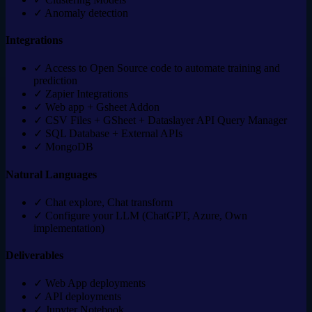
✓
Anomaly detection
Integrations
✓
Access to Open Source code to automate training and
prediction
✓
Zapier Integrations
✓
Web app + Gsheet Addon
✓
CSV Files + GSheet + Dataslayer API Query Manager
✓
SQL Database + External APIs
✓
MongoDB
Natural Languages
✓
Chat explore, Chat transform
✓
Configure your LLM (ChatGPT, Azure, Own
implementation)
Deliverables
✓
Web App deployments
✓
API deployments
✓
Jupyter Notebook