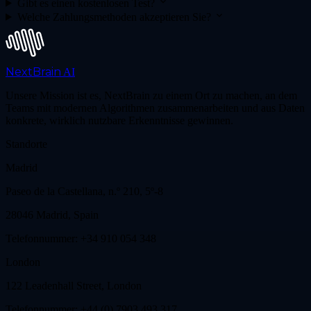
Gibt es einen kostenlosen Test?
Welche Zahlungsmethoden akzeptieren Sie?
NextBrain
AI
Unsere Mission ist es, NextBrain zu einem Ort zu machen, an dem
Teams mit modernen Algorithmen zusammenarbeiten und aus Daten
konkrete, wirklich nutzbare Erkenntnisse gewinnen.
Standorte
Madrid
Paseo de la Castellana, n.º 210, 5º-8
28046 Madrid, Spain
Telefonnummer: +34 910 054 348
London
122 Leadenhall Street, London
Telefonnummer: +44 (0) 7903 493 317