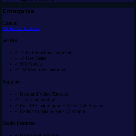
Enterprise
Custom
Kontakt aufnehmen
Service
✓
100K Predictions per month
✓
10 User Seats
✓
500 Models
✓
1M Max. rows per model
Support
✓
Docs and Video Tutorials
✓
1 hour onboarding
✓
Email + Chat Support + Video Call Support
✓
Dedicated data Scientist 5h/month
Model Features
✓
Data cleanup system