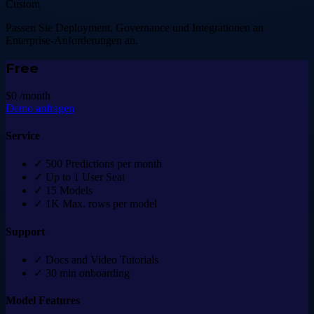
Custom
Passen Sie Deployment, Governance und Integrationen an
Enterprise-Anforderungen an.
Free
$0
/month
Demo anfragen
Service
✓
500 Predictions per month
✓
Up to 1 User Seat
✓
15 Models
✓
1K Max. rows per model
Support
✓
Docs and Video Tutorials
✓
30 min onboarding
Model Features