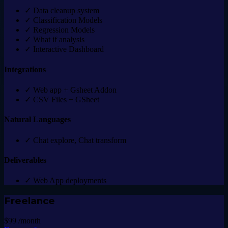
✓
Data cleanup system
✓
Classification Models
✓
Regression Models
✓
What if analysis
✓
Interactive Dashboard
Integrations
✓
Web app + Gsheet Addon
✓
CSV Files + GSheet
Natural Languages
✓
Chat explore, Chat transform
Deliverables
✓
Web App deployments
Freelance
$99
/month