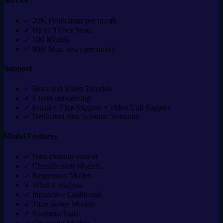
Service
✓
20K Predictions per month
✓
Up to 3 User Seats
✓
100 Models
✓
90K Max. rows per model
Support
✓
Docs and Video Tutorials
✓
1 hour onboarding
✓
Email + Chat Support + Video Call Support
✓
Dedicated data Scientist 5h/month
Model Features
✓
Data cleanup system
✓
Classification Models
✓
Regression Models
✓
What if analysis
✓
Interactive Dashboard
✓
Time Series Models
✓
Synthetic Data
✓
Clustering Models