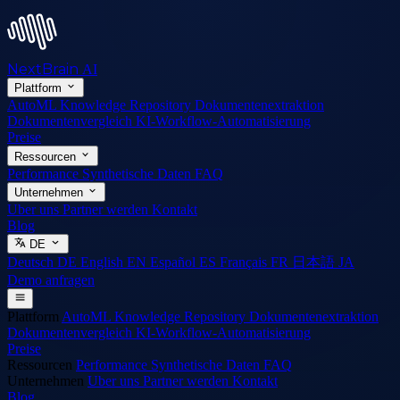
NextBrain
AI
Plattform
AutoML
Knowledge Repository
Dokumentenextraktion
Dokumentenvergleich
KI-Workflow-Automatisierung
Preise
Ressourcen
Performance
Synthetische Daten
FAQ
Unternehmen
Uber uns
Partner werden
Kontakt
Blog
DE
Deutsch
DE
English
EN
Español
ES
Français
FR
日本語
JA
Demo anfragen
Plattform
AutoML
Knowledge Repository
Dokumentenextraktion
Dokumentenvergleich
KI-Workflow-Automatisierung
Preise
Ressourcen
Performance
Synthetische Daten
FAQ
Unternehmen
Uber uns
Partner werden
Kontakt
Blog