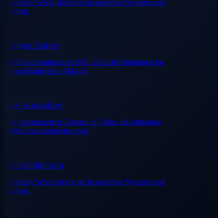
trahierte Werte, bevor sie in operative Systeme und
rgehen.
fahige Daten
ie Dokumentdaten in SQL-ahnliche Strukturen fur
e und skalierbare Ablaufe.
erte Ausgaben
e unstrukturierte Dateien in Felder, die abfragbar,
dbar und auditierbar sind.
te Validierung
trahierte Werte, bevor sie in operative Systeme und
rgehen.