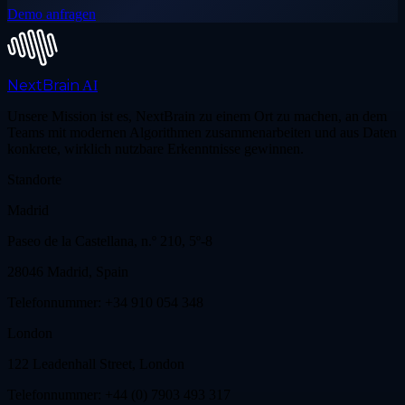
Demo anfragen
NextBrain
AI
Unsere Mission ist es, NextBrain zu einem Ort zu machen, an dem
Teams mit modernen Algorithmen zusammenarbeiten und aus Daten
konkrete, wirklich nutzbare Erkenntnisse gewinnen.
Standorte
Madrid
Paseo de la Castellana, n.º 210, 5º-8
28046 Madrid, Spain
Telefonnummer: +34 910 054 348
London
122 Leadenhall Street, London
Telefonnummer: +44 (0) 7903 493 317