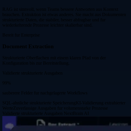
RAG ist sinnvoll, wenn Teams bessere Antworten aus Kontext
brauchen. Extraktion ist etwas anderes. Sie macht aus Dokumenten
strukturierte Daten, die stabiler, besser abfragbar und fur
wiederkehrende Prozesse leichter skalierbar sind.
Bereit fur Enterprise
Document Extraction
Strukturierte Oberflachen mit einem klaren Pfad von der
Konfiguration bis zur Bereitstellung.
Validierte strukturierte Ausgaben
99%
sauberere Felder fur nachgelagerte Workflows
SQL-ahnliche strukturierte Speicherung
KI-Validierung extrahierter
Werte
Zuverlassige Ausgaben fur volumenstarke Prozesse
Validierte strukturierte Ausgaben
NextBrain AI