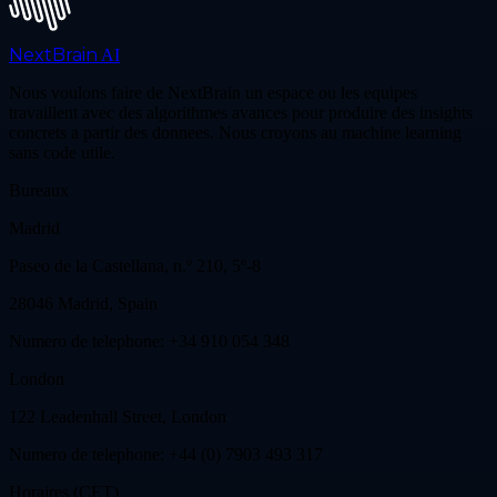
NextBrain
AI
Nous voulons faire de NextBrain un espace ou les equipes
travaillent avec des algorithmes avances pour produire des insights
concrets a partir des donnees. Nous croyons au machine learning
sans code utile.
Bureaux
Madrid
Paseo de la Castellana, n.º 210, 5º-8
28046 Madrid, Spain
Numero de telephone: +34 910 054 348
London
122 Leadenhall Street, London
Numero de telephone: +44 (0) 7903 493 317
Horaires (CET)