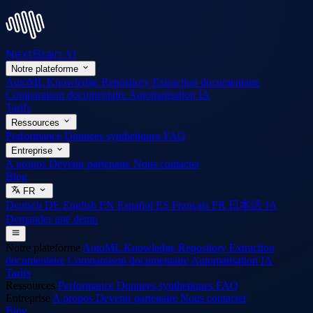
NextBrain
AI
Notre plateforme
AutoML
Knowledge Repository
Extraction documentaire
Comparaison documentaire
Automatisation IA
Tarifs
Ressources
Performance
Donnees synthetiques
FAQ
Entreprise
A propos
Devenir partenaire
Nous contacter
Blog
FR
Deutsch
DE
English
EN
Español
ES
Français
FR
日本語
JA
Demander une demo
Notre plateforme
AutoML
Knowledge Repository
Extraction
documentaire
Comparaison documentaire
Automatisation IA
Tarifs
Ressources
Performance
Donnees synthetiques
FAQ
Entreprise
A propos
Devenir partenaire
Nous contacter
Blog