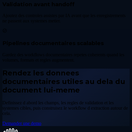
Validation avant handoff
Ajoutez des controles assistes par IA avant que les enregistrements
ne passent aux systemes metier.
Pipelines documentaires scalables
Gardez des workflows documentaires repetes coherents quand les
volumes, formats et regles augmentent.
Rendez les donnees
documentaires utiles au dela du
document lui-meme
Definissez d abord les champs, les regles de validation et les
systemes cibles, puis construisez le workflow d extraction autour de
cela.
Demander une demo