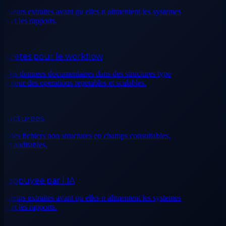
aleurs extraites avant qu elles n alimentent les systemes
et les rapports.
retes pour le workflow
 les donnees documentaires dans des structures type
our des operations repetables et scalables.
ructurees
des fichiers non structures en champs consultables,
et auditables.
 appuyee par l IA
aleurs extraites avant qu elles n alimentent les systemes
et les rapports.