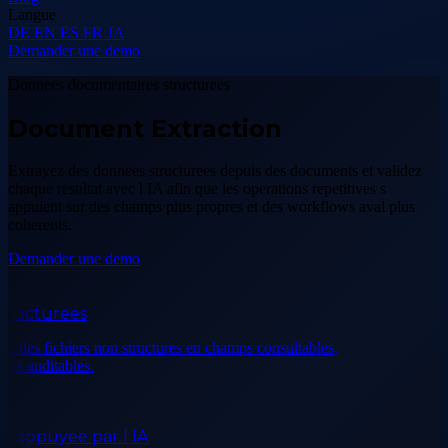
Langue
DE
EN
ES
FR
JA
Demander une demo
Donnees documentaires structurees
Document Extraction
Extrayez des donnees structurees depuis des documents et validez
chaque resultat avec l IA afin que les operations repetitives s
appuient sur des champs plus propres et des workflows aval plus
coherents.
Demander une demo
ructurees
des fichiers non structures en champs consultables,
et auditables.
 appuyee par l IA