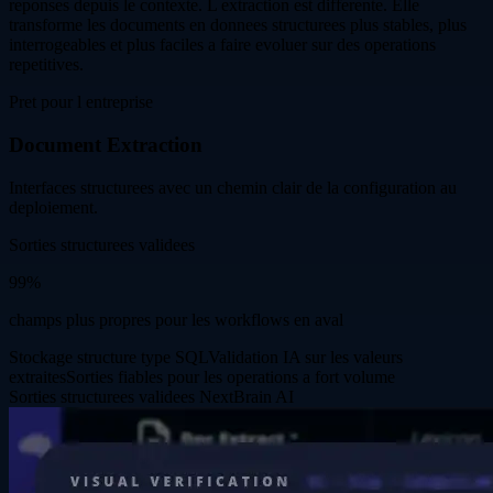
reponses depuis le contexte. L extraction est differente. Elle
transforme les documents en donnees structurees plus stables, plus
interrogeables et plus faciles a faire evoluer sur des operations
repetitives.
Pret pour l entreprise
Document Extraction
Interfaces structurees avec un chemin clair de la configuration au
deploiement.
Sorties structurees validees
99%
champs plus propres pour les workflows en aval
Stockage structure type SQL
Validation IA sur les valeurs
extraites
Sorties fiables pour les operations a fort volume
Sorties structurees validees
NextBrain AI