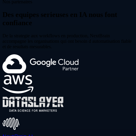
Nos partenaires
Des equipes serieuses en IA nous font
confiance
De la strategie aux workflows en production, NextBrain
accompagne les organisations qui ont besoin d automatisation fiable
et de resultats mesurables.