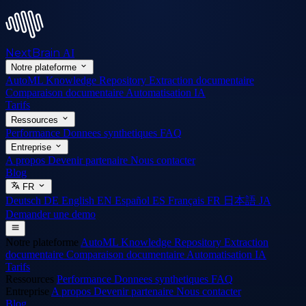
NextBrain
AI
Notre plateforme
AutoML
Knowledge Repository
Extraction documentaire
Comparaison documentaire
Automatisation IA
Tarifs
Ressources
Performance
Donnees synthetiques
FAQ
Entreprise
A propos
Devenir partenaire
Nous contacter
Blog
FR
Deutsch
DE
English
EN
Español
ES
Français
FR
日本語
JA
Demander une demo
Notre plateforme
AutoML
Knowledge Repository
Extraction
documentaire
Comparaison documentaire
Automatisation IA
Tarifs
Ressources
Performance
Donnees synthetiques
FAQ
Entreprise
A propos
Devenir partenaire
Nous contacter
Blog